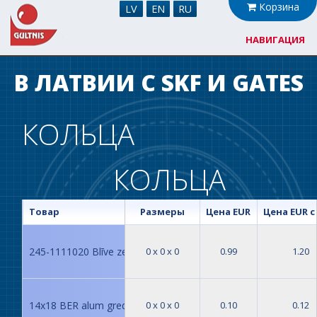
Корзина
LV
EN
RU
НАВИГАЦИЯ
О нас
В ЛАТВИИ С SKF И GATES
Сотрудничество
КОЛЬЦА
Новости
КОЛЬЦА
Склад
Контакты
Товар
Размеры
Цена EUR
Цена EUR с
245-1111020 Blīve zem smidzinātāja
0 x 0 x 0
0.99
1.20
14x18 BER alum gredzens
0 x 0 x 0
0.10
0.12