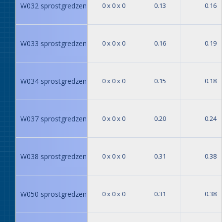
W032 sprostgredzens
0 x 0 x 0
0.13
0.16
W033 sprostgredzens
0 x 0 x 0
0.16
0.19
W034 sprostgredzens
0 x 0 x 0
0.15
0.18
W037 sprostgredzens
0 x 0 x 0
0.20
0.24
W038 sprostgredzens
0 x 0 x 0
0.31
0.38
W050 sprostgredzens
0 x 0 x 0
0.31
0.38