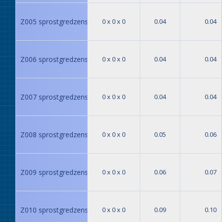
Z005 sprostgredzens
0 x 0 x 0
0.04
0.04
Z006 sprostgredzens
0 x 0 x 0
0.04
0.04
Z007 sprostgredzens
0 x 0 x 0
0.04
0.04
Z008 sprostgredzens
0 x 0 x 0
0.05
0.06
Z009 sprostgredzens
0 x 0 x 0
0.06
0.07
Z010 sprostgredzens
0 x 0 x 0
0.09
0.10