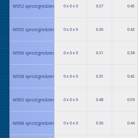
W052 sprostgredzens
0 x 0 x 0
0.37
0.45
W055 sprostgredzens
0 x 0 x 0
0.36
0.43
W056 sprostgredzens
0 x 0 x 0
0.31
0.38
W058 sprostgredzens
0 x 0 x 0
0.35
0.42
W065 sprostgredzens
0 x 0 x 0
0.48
0.59
W068 sprostgredzens
0 x 0 x 0
0.36
0.44