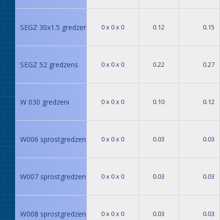
SEGZ 30x1.5 gredzens
0 x 0 x 0
0.12
0.15
SEGZ 52 gredzens
0 x 0 x 0
0.22
0.27
W 030 gredzeni
0 x 0 x 0
0.10
0.12
W006 sprostgredzens
0 x 0 x 0
0.03
0.03
W007 sprostgredzens
0 x 0 x 0
0.03
0.03
W008 sprostgredzens
0 x 0 x 0
0.03
0.03