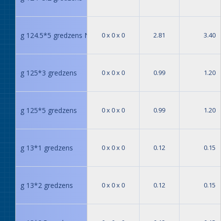
g 124.5*5 gredzens NBR 90
0 x 0 x 0
2.81
3.40
g 125*3 gredzens
0 x 0 x 0
0.99
1.20
g 125*5 gredzens
0 x 0 x 0
0.99
1.20
g 13*1 gredzens
0 x 0 x 0
0.12
0.15
g 13*2 gredzens
0 x 0 x 0
0.12
0.15