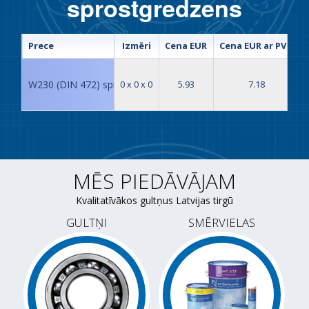
sprostgredzens
Prece
Izmēri
Cena EUR
Cena EUR ar PVN
W230 (DIN 472) sprostgredzens
0 x 0 x 0
5.93
7.18
MĒS PIEDĀVĀJAM
Kvalitatīvākos gultņus Latvijas tirgū
GULTŅI
SMĒRVIELAS