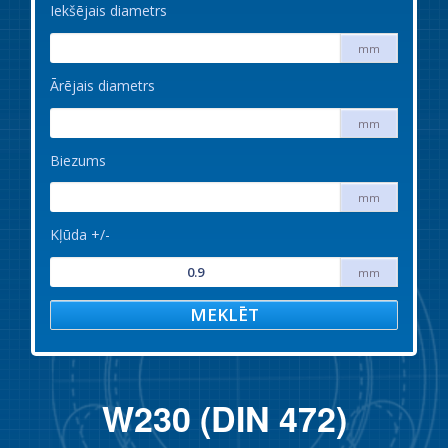
Iekšējais diametrs
mm
Ārējais diametrs
mm
Biezums
mm
Kļūda +/-
mm
MEKLĒT
W230 (DIN 472)