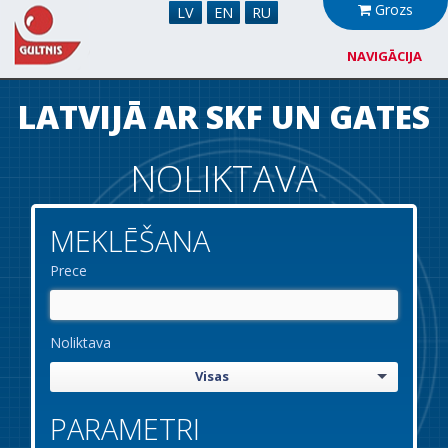
Grozs
LV
EN
RU
NAVIGĀCIJA
Par mums
LATVIJĀ AR SKF UN GATES
Sadarbība
NOLIKTAVA
Jaunumi
MEKLĒŠANA
Noliktava
Prece
Kontakti
Noliktava
Visas
PARAMETRI