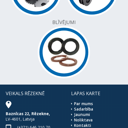
BLĪVĒJUMI
VEIKALS RĒZEKNĒ
LAPAS KARTE
Par mums
Sadarbība
Baznīcas 22, Rēzekne,
Jaunumi
LV-4601, Latvija
Noliktava
Kontakti
(+371) 646 210 70