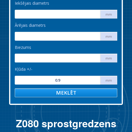
Iekšējais diametrs
mm
Ārējais diametrs
mm
Biezums
mm
Kļūda +/-
mm
MEKLĒT
Z080 sprostgredzens