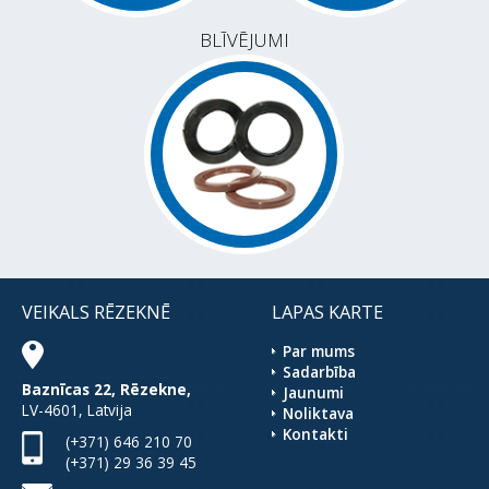
BLĪVĒJUMI
VEIKALS RĒZEKNĒ
LAPAS KARTE
Par mums
Sadarbība
Baznīcas 22, Rēzekne,
Jaunumi
LV-4601, Latvija
Noliktava
Kontakti
(+371) 646 210 70
(+371) 29 36 39 45