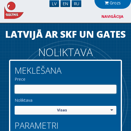
Grozs
LV
EN
RU
NAVIGĀCIJA
Par mums
LATVIJĀ AR SKF UN GATES
Sadarbība
NOLIKTAVA
Jaunumi
MEKLĒŠANA
Noliktava
Prece
Kontakti
Noliktava
Visas
PARAMETRI