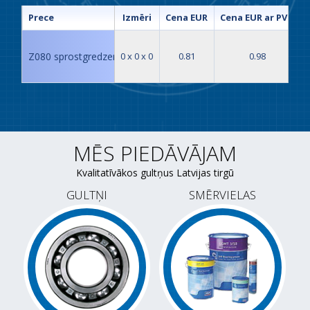
Prece
Izmēri
Cena EUR
Cena EUR ar PVN
Z080 sprostgredzens
0 x 0 x 0
0.81
0.98
MĒS PIEDĀVĀJAM
Kvalitatīvākos gultņus Latvijas tirgū
GULTŅI
SMĒRVIELAS